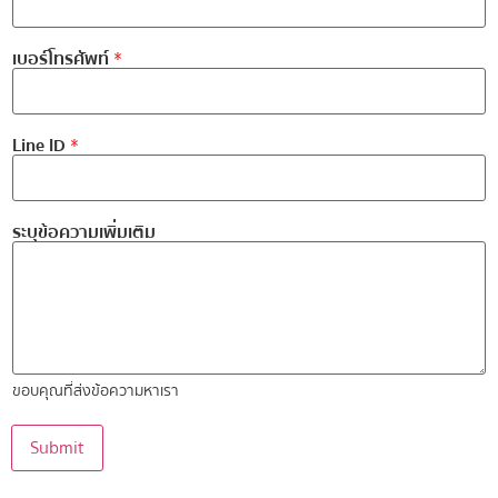
*
เบอร์โทรศัพท์
*
น
า
ม
ส
กุ
Line ID
*
ล
*
ระบุข้อความเพิ่มเติม
ขอบคุณที่ส่งข้อความหาเรา
Submit