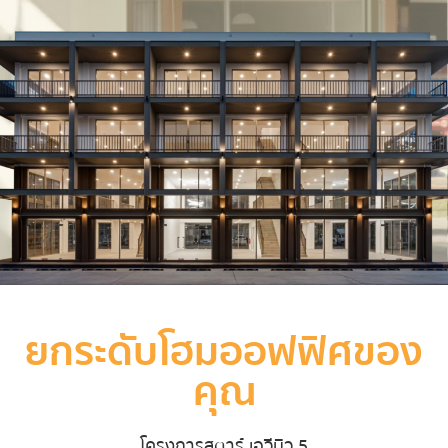
ยกระดัับโฮมออฟฟิศของ
คุณ
โครงการสตาร์ เอวีนิว 5