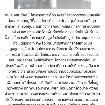
กับโลเคชันที่คุณไม่สามารถหาได้อีก เพราะโครงการตั้งอยู่บนแหล่ง
ใจกลางคอมมูนิตี้ของนักธุรกิจ เเละ นักลงทุนที่มาจากทั่วทุก
สารทิศ เเละ ยังอยู่บนเส้นทางการคมนาคมเเละการค้าที่สำคัญของ
เชียงใหม่ เเละ ภาคเหนือ โดยพื้นที่ของโครงการถือเป็นพื้นที่แห่ง
โอกาสในการเติบโตทางธุรกิจสูง ใกล้แห่งที่อยู่อาศัยและชุมชม รวม
ถึงเขตธุรกิจ ที่มาพร้อมกับมาตรฐานการก่อสร้างแบบ
สูงสุด รองรับแผ่นดินไหว เเละ เราให้ขนาดพื้นที่ใช้สอยอาคาร
มากกว่าที่อื่นพร้อมพื้นที่สีเขียว เเละ การออกแบบโครงสร้างของ
คอมมูนิตี้ธุรกิจแห่งนี้เพื่อคำนึงเรื่องการรักษาสิ่งแวดล้อมและ
ประหยัดพลังงานเพื่อตอบโจทย์เเนวคิดความยั่งยืนแห่งธุรกิจ เเละ
อีกหนึ่งไฮไลท์สำคัญโครงการของเรายังจับมือร่วมกับแบรนด์
ระดับโลกอย่าง McDonald’s มาร่วมกันสร้างศักยภาพของทำเล
เพื่อตอกย้ำกับโครงการที่เป็นตัวเเทนแห่งความอลังการ ยิ่งใหญ่
กว้างขวาง ที่ทุกคนรอมานาน เพราะทั้งหมดที่กล่าวมาจะดึงคน
จำนวนมากมาที่โครงการของคุณ ยังไม่หมดเพียงเท่านั้น เพราะเรา
คิดให้ครบหมดเเล้วด้วยที่จอดรถมากมายเพื่ออำนวยความสะดวก