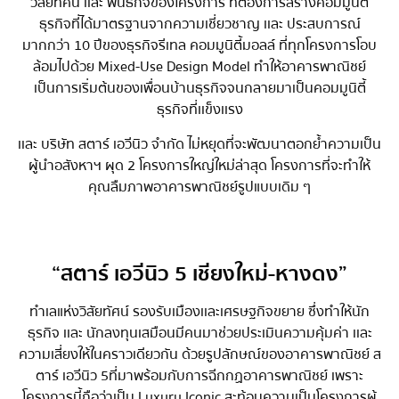
วิสัยทัศน์ เเละ พันธกิจของโครงการ ที่ต้องการสร้างคอมมูนิตี้
ธุรกิจที่ได้มาตรฐานจากความเชี่ยวชาญ เเละ ประสบการณ์
มากกว่า 10 ปีของธุรกิจรีเทล คอมมูนิตี้มอลล์ ที่ทุกโครงการโอบ
ล้อมไปด้วย Mixed-Use Design Model ทำให้อาคารพาณิชย์
เป็นการเริ่มต้นของเพื่อนบ้านธุรกิจ จนกลายมาเป็นคอมมูนิตี้
ธุรกิจที่เเข็งเเรง
เเละ บริษัท สตาร์ เอวีนิว จำกัด ไม่หยุดที่จะพัฒนาตอกย้ำความเป็น
ผู้นำอสังหาฯ ผุด 2 โครงการใหญ่ใหม่ล่าสุด โครงการที่จะทำให้
คุณลืมภาพอาคารพาณิชย์รูปแบบเดิม ๆ
“สตาร์ เอวีนิว 5 เชียงใหม่-หางดง”
ทำเลแห่งวิสัยทัศน์ รองรับเมืองเเละเศรษฐกิจขยาย ซึ่งทำให้นัก
ธุรกิจ เเละ นักลงทุน เสมือนมีคนมาช่วยประเมินความคุ้มค่า เเละ
ความเสี่ยงให้ในคราวเดียวกัน ด้วยรูปลักษณ์ของอาคารพาณิชย์ ส
ตาร์ เอวีนิว 5 ที่มาพร้อมกับการฉีกกฏอาคารพาณิชย์ เพราะ
โครงการนี้ถือว่าเป็น Luxury Iconic สะท้อนความเป็นโครงการผู้